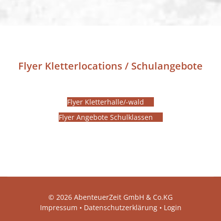
Flyer Kletterlocations / Schulangebote
Flyer Kletterhalle/-wald
Flyer Angebote Schulklassen
© 2026 AbenteuerZeit GmbH & Co.KG
Impressum
•
Datenschutzerklärung
•
Login